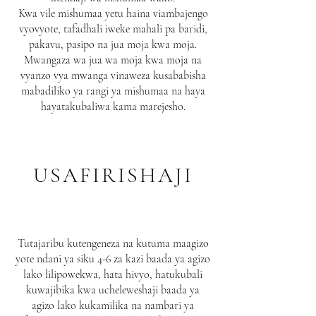
Kwa vile mishumaa yetu haina viambajengo
vyovyote, tafadhali iweke mahali pa baridi,
pakavu, pasipo na jua moja kwa moja.
Mwangaza wa jua wa moja kwa moja na
vyanzo vya mwanga vinaweza kusababisha
mabadiliko ya rangi ya mishumaa na haya
hayatakubaliwa kama marejesho.
USAFIRISHAJI
Tutajaribu kutengeneza na kutuma maagizo
yote ndani ya siku 4-6 za kazi baada ya agizo
lako lilipowekwa, hata hivyo, hatukubali
kuwajibika kwa ucheleweshaji baada ya
agizo lako kukamilika na nambari ya