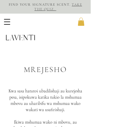
FIND YOUR SIGNATURE SCENT.
TAKE
THE QUIZ.
LAVENTI
MREJESHO
Kwa sasa hatutoi ubadilishaji au kurejesha
pesa, isipokuwa katika tukio la mshumaa
mbovu au uharibifu wa mshumaa wako
wakati wa usafirishaji.
Ikiwa mshumaa wako ni mbovu, au