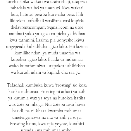
umeharibika wakati wa usafirishaji, utapewa
mbadala wa bei ya ununuzi. Kwa wakati
huu, hatutoi pesa za kurejesha pesa. Hili
likitokea, tafadhali wasiliana nasi kupitia
thelavrenticompany@gmail.com
na utoe
nambari yako ya agizo na picha ya bidhaa
kwa tathmini. Lazima pia uonyeshe ikiwa
ungependa kubadilisha agizo lako. Hii lazima
ikamilike ndani ya muda unaofaa wa
kupokea agizo lako. Baada ya mshumaa
wako kutathminiwa, utapokea uthibitisho
wa kurudi ndani ya kipindi cha saa 72.
Tafadhali kumbuka kuwa "frosting" sio kosa
katika mshumaa. Frosting ni athari ya asili
ya kutumia wax ya soya na hutokea katika
wax zote za mboga. Nta zote za soya huwa
baridi, na ni ishara kwamba mshumaa
umetengenezwa na nta ya asili ya soya.
Frosting haina, kwa njia yoyote, kuathiri
utendaji wa mshumaa wako.